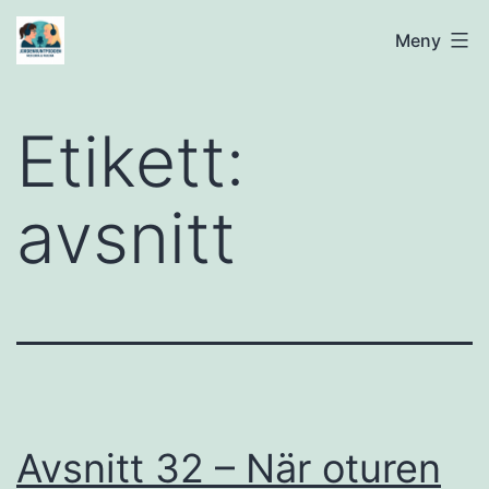
Hoppa
Jordenruntpodden
Meny
till
innehåll
Etikett:
avsnitt
Avsnitt 32 – När oturen