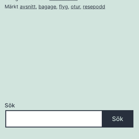
oturen
Märkt
avsnitt
,
bagage
,
flyg
,
otur
,
resepodd
är
framme
på
resan.
Sök
Sök