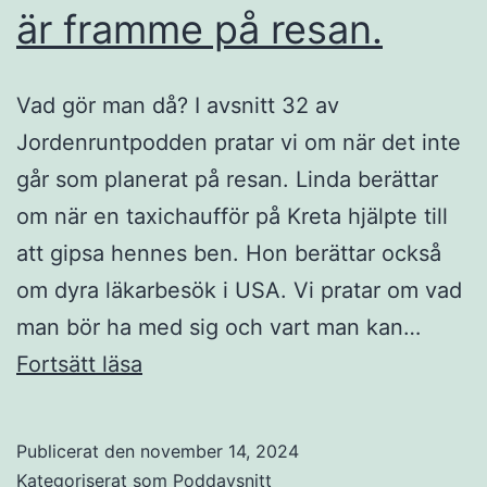
är framme på resan.
Vad gör man då? I avsnitt 32 av
Jordenruntpodden pratar vi om när det inte
går som planerat på resan. Linda berättar
om när en taxichaufför på Kreta hjälpte till
att gipsa hennes ben. Hon berättar också
om dyra läkarbesök i USA. Vi pratar om vad
man bör ha med sig och vart man kan…
Avsnitt
Fortsätt läsa
32
–
Publicerat den
november 14, 2024
När
Kategoriserat som
Poddavsnitt