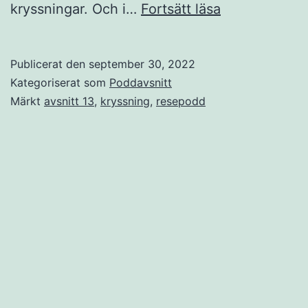
Avsnitt
kryssningar. Och i…
Fortsätt läsa
13
–
Publicerat den
september 30, 2022
Allt
Kategoriserat som
Poddavsnitt
du
Märkt
avsnitt 13
,
kryssning
,
resepodd
vill
och
kanske
inte
ens
visste
att
du