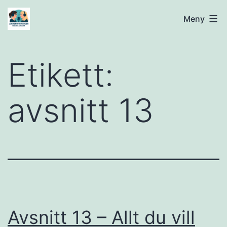
Hoppa
Jordenruntpodden
Meny
till
innehåll
Etikett:
avsnitt 13
Avsnitt 13 – Allt du vill